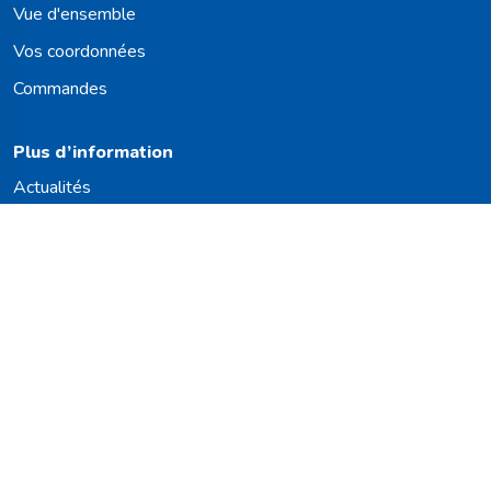
Vue d'ensemble
Vos coordonnées
Commandes
Plus d’information
Actualités
Travailler chez
Carte des taureaux
Vous souhaitez rester informé(e) ?
Nous nous réjouissons de vous faire parvenir nos dernières
actualités. Vous resterez ainsi inform(é) des derniers
développements et de notre offre complète de taureaux.
S'inscrire