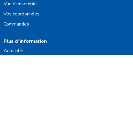
Vue d'ensemble
Vos coordonnées
Commandes
Plus d’information
Actualités
Travailler chez
Carte des taureaux
Vous souhaitez rester informé(e) ?
Nous nous réjouissons de vous faire parvenir nos dernières
actualités. Vous resterez ainsi inform(é) des derniers
développements et de notre offre complète de taureaux.
S'inscrire