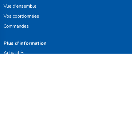
Vue d'ensemble
Vos coordonnées
Commandes
Plus d’information
Actualités
Travailler chez
Carte des taureaux
Vous souhaitez rester informé(e) ?
Nous nous réjouissons de vous faire parvenir nos dernières act