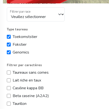
Veuillez sélectionner une race
Filtrer par race
Type taureau
Toekomststier
Fokstier
Genomics
Filtrer par caractères
Taureaux sans cornes
Lait riche en taux
Caséine kappa BB
Beta caseïne (A2A2)
Taurillon