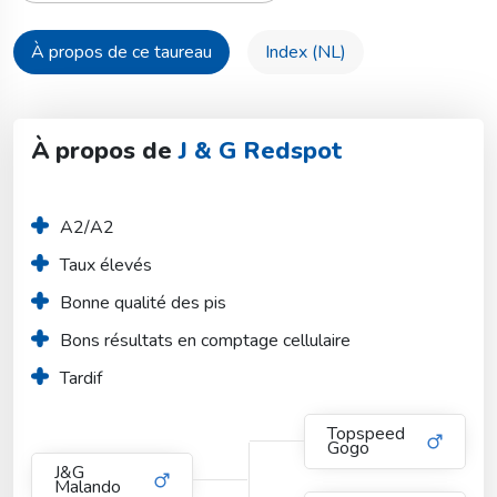
À propos de ce taureau
Index (NL)
À propos de
J & G Redspot
A2/A2
Taux élevés
Bonne qualité des pis
Bons résultats en comptage cellulaire 
Tardif
Topspeed
Gogo
J&G
Malando