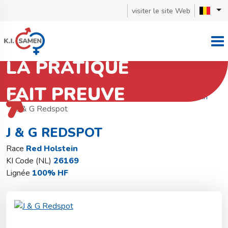
visiter le site Web
LA PRATIQUE
FAIT PREUVE
Retourner à la recherche de taureaux
Red Holstein
J & G Redspot
J & G REDSPOT
Race
Red Holstein
KI Code (NL)
26169
Lignée
100% HF