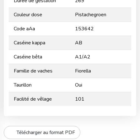
Durée de gestation
269
Couleur dose
Pistachegroen
Code aAa
153642
Caséine kappa
AB
Caséine bêta
A1/A2
Famille de vaches
Fiorella
Taurillon
Oui
Facilité de vêlage
101
Télécharger au format PDF