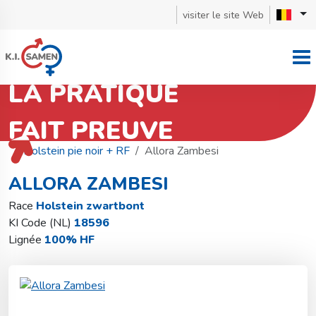
visiter le site Web
LA PRATIQUE
FAIT PREUVE
Retourner à la recherche de taureaux
Holstein pie noir + RF
Allora Zambesi
ALLORA ZAMBESI
Race
Holstein zwartbont
KI Code (NL)
18596
Lignée
100% HF