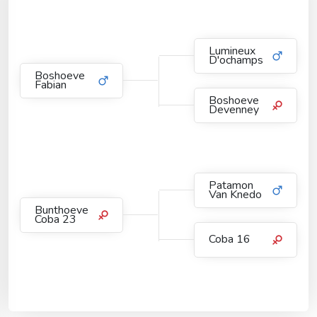
Lumineux
D'ochamps
Boshoeve
Fabian
Boshoeve
Devenney
Patamon
Van Knedo
Bunthoeve
Coba 23
Coba 16