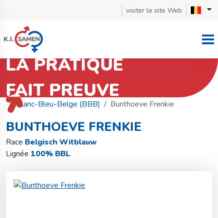
visiter le site Web
LA PRATIQUE
FAIT PREUVE
Retourner à la recherche de taureaux
Blanc-Bleu-Belge (BBB)
Bunthoeve Frenkie
BUNTHOEVE FRENKIE
Race
Belgisch Witblauw
Lignée
100% BBL