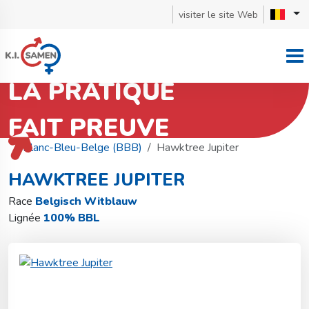
visiter le site Web
LA PRATIQUE
FAIT PREUVE
Retourner à la recherche de taureaux
Blanc-Bleu-Belge (BBB)
Hawktree Jupiter
HAWKTREE JUPITER
Race
Belgisch Witblauw
Lignée
100% BBL