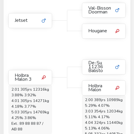
Val-Bisson
Doorman
Jetset
Hougane
De-Su
11236
Balisto
Holbra
Malon 3
Holbra
Malon
2.01 305jrs 12316kg
3.88% 3.92%
2.00 389jrs 10989kg
4.01 305jrs 14271kg
5.29% 4.07%
4.18% 3.77%
3.03 354jrs 12034kg
5.03 305jrs 14769kg
5.11% 4.17%
4.25% 3.86%
4.04 324jrs 11440kg
Ext.: 89 88 88 87 /
5.13% 4.06%
AB 88
5.05 332jrs 14057kg