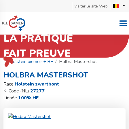
visiter le site Web
LA PRATIQUE
FAIT PREUVE
Retourner à la recherche de taureaux
Holstein pie noir + RF
Holbra Mastershot
HOLBRA MASTERSHOT
Race
Holstein zwartbont
KI Code (NL)
27277
Lignée
100% HF