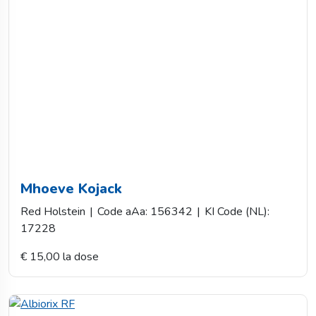
Mhoeve Kojack
Red Holstein
|
Code aAa: 156342
|
KI Code (NL):
17228
€ 15,00 la dose