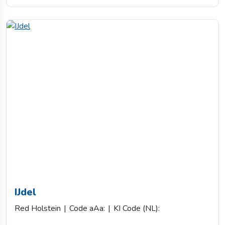
IJdel
Red Holstein
|
Code aAa:
|
KI Code (NL):