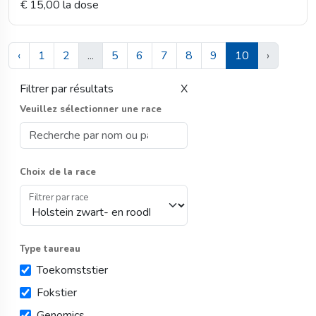
€ 15,00 la dose
‹
1
2
...
5
6
7
8
9
10
›
Filtrer par résultats
X
Veuillez sélectionner une race
Choix de la race
Filtrer par race
Type taureau
Toekomststier
Fokstier
Genomics