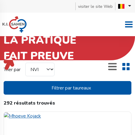
visiter le site Web
LA PRATIQUE
FAIT PREUVE
Holstein zwart- en roodbont
Trier par
Filtrer par taureaux
292 résultats trouvés