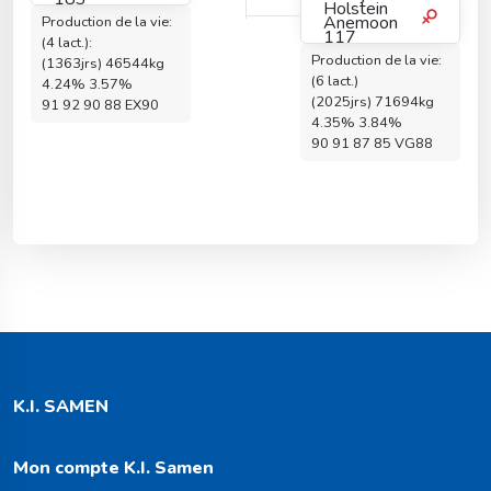
Holstein
Anemoon
Production de la vie:
117
(4 lact.):
Production de la vie:
(1363jrs) 46544kg
(6 lact.)
4.24% 3.57%
(2025jrs) 71694kg
91 92 90 88 EX90
4.35% 3.84%
90 91 87 85 VG88
K.I. SAMEN
Mon compte K.I. Samen