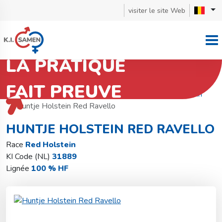
visiter le site Web
LA PRATIQUE
FAIT PREUVE
Retourner à la recherche de taureaux
Red Holstein
Huntje Holstein Red Ravello
HUNTJE HOLSTEIN RED RAVELLO
Race
Red Holstein
KI Code (NL)
31889
Lignée
100 % HF