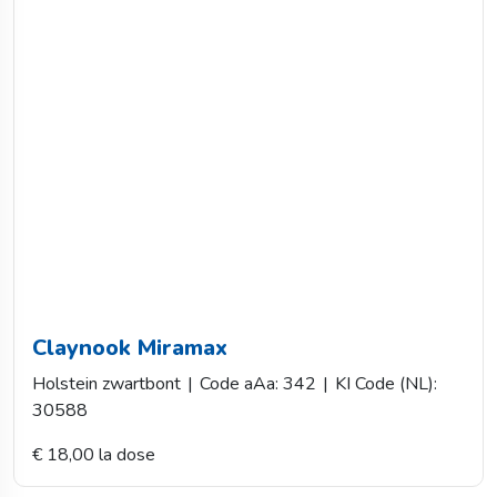
Claynook Miramax
Holstein zwartbont
|
Code aAa: 342
|
KI Code (NL):
30588
€ 18,00 la dose