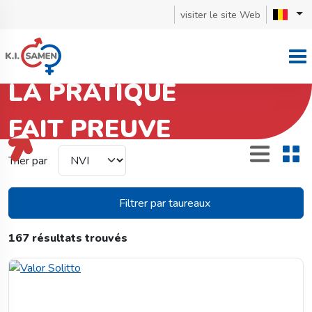
visiter le site Web
LA PRATIQUE
FAIT PREUVE
Holstein zwartbont
Trier par
Filtrer par taureaux
167 résultats trouvés