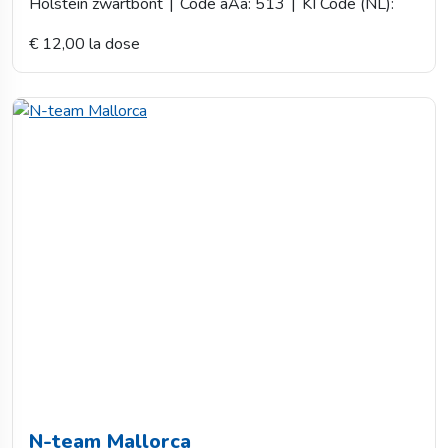
Holstein zwartbont
|
Code aAa: 513
|
KI Code (NL):
€ 12,00 la dose
N-team Mallorca