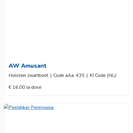
AW Amusant
Holstein zwartbont
|
Code aAa: 435
|
KI Code (NL):
€ 16,00 la dose