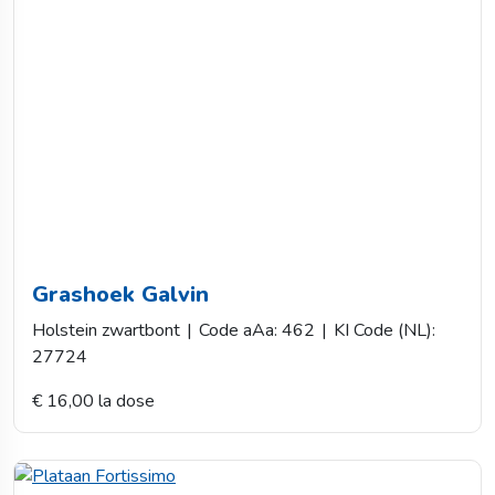
Grashoek Galvin
Holstein zwartbont
|
Code aAa: 462
|
KI Code (NL):
27724
€ 16,00 la dose