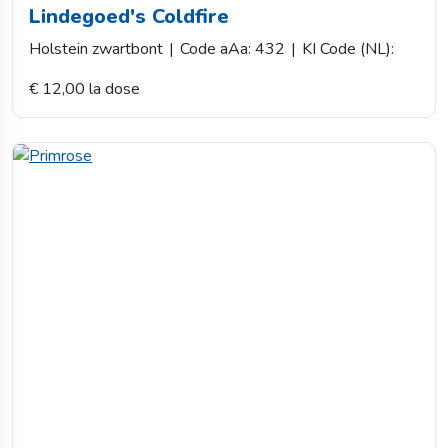
Lindegoed's Coldfire
Holstein zwartbont
|
Code aAa: 432
|
KI Code (NL):
€ 12,00 la dose