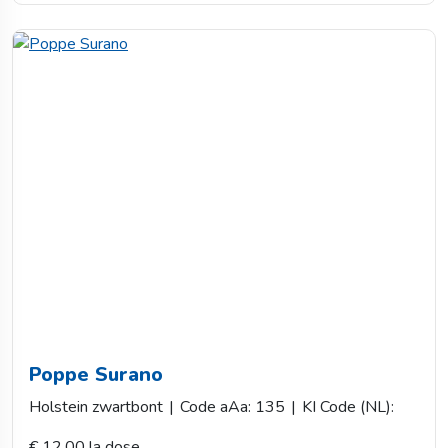
Poppe Surano
Holstein zwartbont
|
Code aAa: 135
|
KI Code (NL):
€ 12,00 la dose