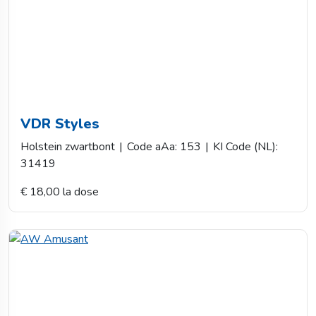
VDR Styles
Holstein zwartbont
|
Code aAa: 153
|
KI Code (NL):
31419
€ 18,00 la dose